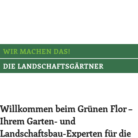
Wir bieten Ihnen maßgeschneiderte Lösungen für jede Art
von Gartenprojekt. Egal, ob Sie einen eleganten formellen
Garten, einen gemütlichen Cottage-Garten oder eine
moderne und minimalistische Außenanlage wünschen –
wir bringen Ihr individuelles Gartenparadies zum Leben.
WIR MACHEN DAS!
DIE LANDSCHAFTSGÄRTNER
Willkommen beim Grünen Flor –
Ihrem Garten- und
Landschaftsbau-Experten für die